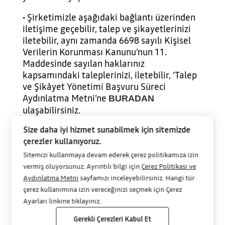
• Şirketimizle aşağıdaki bağlantı üzerinden
iletişime geçebilir, talep ve şikayetlerinizi
iletebilir, aynı zamanda 6698 sayılı Kişisel
Verilerin Korunması Kanunu’nun 11.
Maddesinde sayılan haklarınız
kapsamındaki taleplerinizi, iletebilir, ‘Talep
ve Şikâyet Yönetimi Başvuru Süreci
Aydınlatma Metni’ne
BURADAN
ulaşabilirsiniz.
Size daha iyi hizmet sunabilmek için sitemizde
https://www.oyak-renault.com/bize-ulasin/
çerezler kullanıyoruz.
6698 sayılı Kişisel Verilerin Korunması
Sitemizi kullanmaya devam ederek çerez politikamıza izin
Kanunu’nun 11. Maddesinde sayılan
vermiş oluyorsunuz. Ayrıntılı bilgi için
Çerez Politikası ve
haklarınız kapsamındaki taleplerinizi,
Aydınlatma Metni
sayfamızı inceleyebilirsiniz. Hangi tür
ayrıca,
çerez kullanımına izin vereceğinizi seçmek için Çerez
Ayarları linkine tıklayınız.
• Yazılı Olarak Başvuru
Başvuru yöntemi: Islak imzalı şahsen
Gerekli Çerezleri Kabul Et