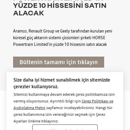
YÜZDE 10 HİSSESİNİ SATIN
ALACAK
Aramco, Renault Group ve Geely tarafından kurulan yeni
küresel güç aktarım sistemi çözümleri şirketi HORSE
Powertrain Limited’in yüzde 10 hissesini satın alacak
Bültenin tamamı için tıklayın
Size daha iyi hizmet sunabilmek için sitemizde
çerezler kullanıyoruz.
Sitemizi kullanmaya devam ederek çerez politikamıza izin
vermiş oluyorsunuz. Ayrıntılı bilgi için
Çerez Politikası ve
Aydınlatma Metni
sayfamızı inceleyebilirsiniz. Hangi tür
çerez kullanımına izin vereceğinizi seçmek için Çerez
RENAULT GROUP VE GEELY,
Ayarları linkine tıklayınız.
ÖNCÜ BİR GÜÇ AKTARMA